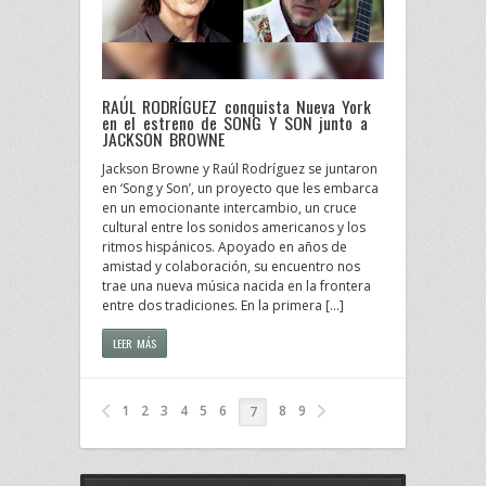
RAÚL RODRÍGUEZ conquista Nueva York
en el estreno de SONG Y SON junto a
JACKSON BROWNE
Jackson Browne y Raúl Rodríguez se juntaron
en ‘Song y Son’, un proyecto que les embarca
en un emocionante intercambio, un cruce
cultural entre los sonidos americanos y los
ritmos hispánicos. Apoyado en años de
amistad y colaboración, su encuentro nos
trae una nueva música nacida en la frontera
entre dos tradiciones. En la primera […]
LEER MÁS
1
2
3
4
5
6
8
9
7