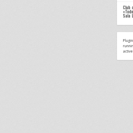
Club 
«Todo
Sala 
Plugi
runnin
active