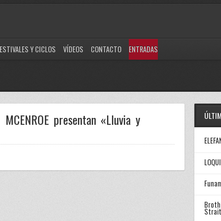
ESTIVALES Y CICLOS
VÍDEOS
CONTACTO
ENTRADAS
ÚLTI
CENROE presentan «Lluvia y
ELEFA
LOQUI
Funam
Broth
Strai