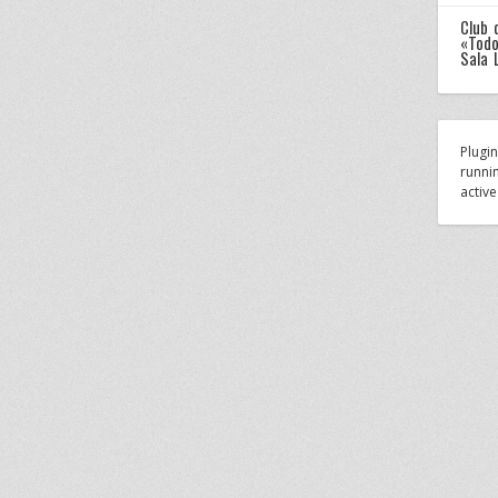
Club 
«Todo
Sala 
Plugi
runnin
active