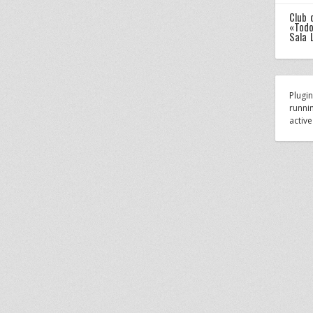
Club 
«Todo
Sala 
Plugi
runnin
active